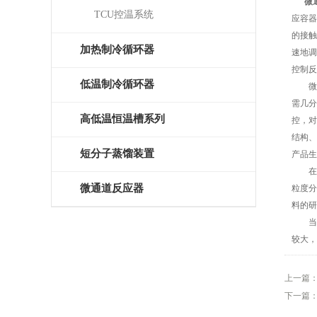
微
TCU控温系统
应容器
的接触
加热制冷循环器
速地调
控制反
低温制冷循环器
微通
需几分
高低温恒温槽系列
控，对
结构、
短分子蒸馏装置
产品生
在实
微通道反应器
粒度分
料的研
当然
较大，
上一篇
下一篇