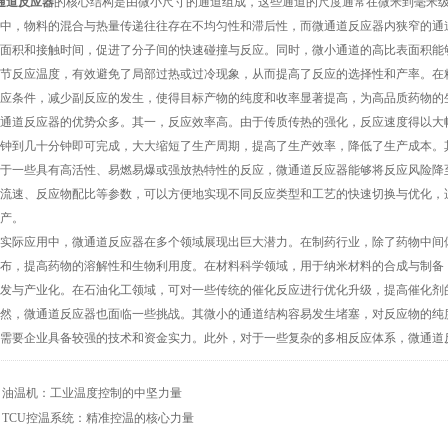
通道反应器
的核心结构是由微小尺寸的通道组成，这些通道的尺度通常在微米到毫米
中，物料的混合与热量传递往往存在不均匀性和滞后性，而微通道反应器内狭窄的通
面积和接触时间，促进了分子间的快速碰撞与反应。同时，微小通道的高比表面积能
节反应温度，有效避免了局部过热或过冷现象，从而提高了反应的选择性和产率。在
应条件，减少副反应的发生，使得目标产物的纯度和收率显著提高，为高品质药物的
道反应器的优势众多。其一，反应效率高。由于传质传热的强化，反应速度得以大幅
钟到几十分钟即可完成，大大缩短了生产周期，提高了生产效率，降低了生产成本。
于一些具有高活性、易燃易爆或强放热特性的反应，微通道反应器能够将反应风险降
流速、反应物配比等参数，可以方便地实现不同反应类型和工艺的快速切换与优化，
产。
际应用中，微通道反应器在多个领域展现出巨大潜力。在制药行业，除了药物中间体
布，提高药物的溶解性和生物利用度。在材料科学领域，用于纳米材料的合成与制备
发与产业化。在石油化工领域，可对一些传统的催化反应进行优化升级，提高催化剂
，微通道反应器也面临一些挑战。其微小的通道结构容易发生堵塞，对反应物的纯度
需要企业具备较强的技术和资金实力。此外，对于一些复杂的多相反应体系，微通道
：
油温机：工业温度控制的中坚力量
：
TCU控温系统：精准控温的核心力量