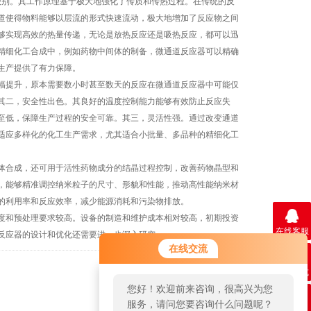
级别。其工作原理基于极大地强化了传质和传热过程。在传统的反
道使得物料能够以层流的形式快速流动，极大地增加了反应物之间
够实现高效的热量传递，无论是放热反应还是吸热反应，都可以迅
精细化工合成中，例如药物中间体的制备，微通道反应器可以精确
生产提供了有力保障。
提升，原本需要数小时甚至数天的反应在微通道反应器中可能仅
其二，安全性出色。其良好的温度控制能力能够有效防止反应失
至低，保障生产过程的安全可靠。其三，灵活性强。通过改变通道
适应多样化的化工生产需求，尤其适合小批量、多品种的精细化工
合成，还可用于活性药物成分的结晶过程控制，改善药物晶型和
，能够精准调控纳米粒子的尺寸、形貌和性能，推动高性能纳米材
的利用率和反应效率，减少能源消耗和污染物排放。
和预处理要求较高。设备的制造和维护成本相对较高，初期投资
在线客服
反应器的设计和优化还需要进一步深入研究。
在线交流
联系方式
返回
您好！欢迎前来咨询，很高兴为您
服务，请问您要咨询什么问题呢？