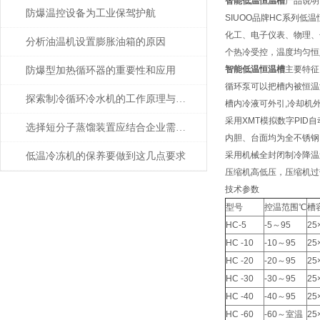
智能低温恒温槽
产品说明
防爆温控设备为工业保驾护航
SIUOO品牌HC系列
化工、电子仪表、物理、
分析油温机设置膨胀油箱的原因
个热冷受控，温度均匀恒
智能低温恒温槽
主要特征
防爆型加热循环器的重要性和应用
循环泵可以把槽内被恒温
探索制冷循环冷水机的工作原理与应用领域
槽内冷液可外引,冷却机
采用XMT模拟数字PID
选择短分子蒸馏装置应结合企业需求与服务
内胆、台面均为全不锈钢
采用机械全封闭制冷降温
低温冷冻机的保养要做到这几点要求
压缩机高低压，压缩机过
技术参数
型号
控温范围℃
槽
HC-5
-5～95
25
HC -10
-10～95
25
HC -20
-20～95
25
HC -30
-30～95
25
HC -40
-40～95
25
HC -60
-60～室温
25