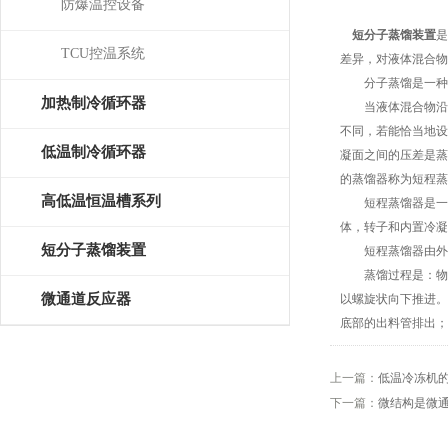
防爆温控设备
短分子蒸馏装置
是
TCU控温系统
差异，对液体混合物
分子蒸馏是一种特
加热制冷循环器
当液体混合物沿加
不同，若能恰当地设
低温制冷循环器
凝面之间的压差是蒸
的蒸馏器称为短程蒸
高低温恒温槽系列
短程蒸馏器是一个工
体，转子和内置冷凝
短分子蒸馏装置
短程蒸馏器由外加
蒸馏过程是：物料
微通道反应器
以螺旋状向下推进。
底部的出料管排出；
上一篇：
低温冷冻机
下一篇：
微结构是微