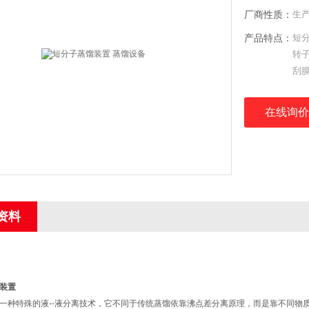
厂商性质：
生
产品特点：
短
转
刮
向
在线询价
资料
装置
一种特殊的液--液分离技术，它不同于传统蒸馏依靠沸点差分离原理，而是靠不同物