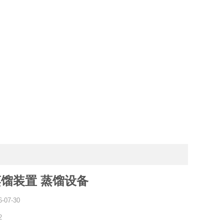
馏装置 蒸馏设备
6-07-30
2