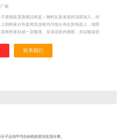
产厂家
分子蒸馏装置蒸馏过程是：物料从蒸发器的顶部加入，经
子上的料液分布器将其连续均匀地分布在加热面上，随即
膜器将料液刮成一层极薄、呈湍流状的液膜，并以螺旋状
下推进。
联系我们
质分子运动平均自由程的差别实现分离。